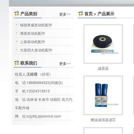
产品类别
首页
>
产品展示
更多>>
锡柴奥威发动机配件
潍柴发动机配件
上柴发动机配件
大柴四大发动机配件
联系我们
更多>>
减震器
联系人:
王经理
（经理）
电 话:
18686684523(同微信)
手 机:
13324313913
地 址:吉林省 长春市 绿园区 高力汽
车配件城
网 址:
ccjyfdj.qipeixinxi.com
燃油滤清器滤芯