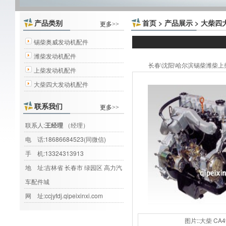
产品类别
首页
>
产品展示
>
大柴四
更多>>
锡柴奥威发动机配件
潍柴发动机配件
长春\沈阳\哈尔滨锡柴潍柴上柴大
上柴发动机配件
大柴四大发动机配件
联系我们
更多>>
联系人:
王经理
（经理）
电 话:
18686684523(同微信)
手 机:
13324313913
地 址:吉林省 长春市 绿园区 高力汽
车配件城
网 址:
ccjyfdj.qipeixinxi.com
图片::大柴 CA4