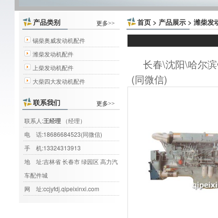
产品类别
首页
>
产品展示
>
潍柴发
更多>>
锡柴奥威发动机配件
潍柴发动机配件
长春\沈阳\哈尔滨
上柴发动机配件
(同微信)
大柴四大发动机配件
联系我们
更多>>
联系人:
王经理
（经理）
电 话:
18686684523(同微信)
手 机:
13324313913
地 址:吉林省 长春市 绿园区 高力汽
车配件城
网 址:
ccjyfdj.qipeixinxi.com