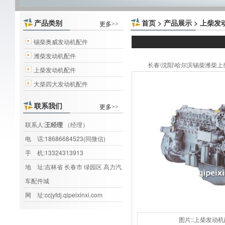
产品类别
首页
>
产品展示
>
上柴发
更多>>
锡柴奥威发动机配件
潍柴发动机配件
长春\沈阳\哈尔滨锡柴潍柴上柴大
上柴发动机配件
大柴四大发动机配件
联系我们
更多>>
联系人:
王经理
（经理）
电 话:
18686684523(同微信)
手 机:
13324313913
地 址:吉林省 长春市 绿园区 高力汽
车配件城
网 址:
ccjyfdj.qipeixinxi.com
图片::上柴发动